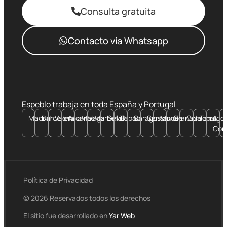
Consulta gratuita
Сontacto via Whatsapp
Espeblo trabaja en toda España y Portugal
Madrid
Barcelona
Valencia
Alicante
Malaga
Marbella
Seville
Bilbao
Saragossa
Santander
Murcia
Granada
Cordoba
Tarrago
A
Cor
Política de Privacidad
© 2026 Reservados todos los derechos
El sitio fue desarrollado en
Yar Web