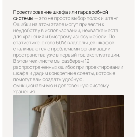
Проектирование шкафа или гардеробной
системы
— это не просто выбор полок и штанг.
Ошибки на этом этапе могут привести к
неудобству в использовании, нехватке места
для хранения и быстрому износу мебели. По
статистике, около 60% владельцев шкафов
сталкиваются с проблемами организации
пространства уже в первый год эксплуатации.
В этом чек-листе мы разберем 12
распространенных ошибок при проектировании
шкафа и дадим конкретные советы, которые
помогут вам создать удобную,
функциональную и долговечную систему
хранения.