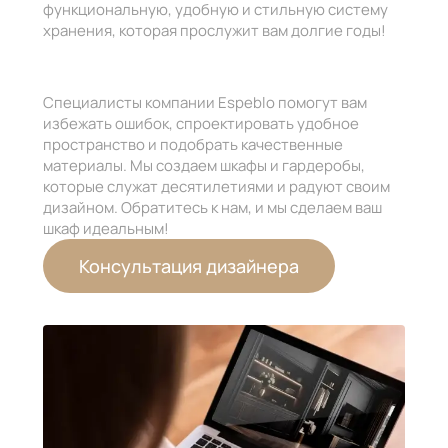
функциональную, удобную и стильную систему
хранения, которая прослужит вам долгие годы!
Специалисты компании Espeblo помогут вам
избежать ошибок, спроектировать удобное
пространство и подобрать качественные
материалы. Мы создаем шкафы и гардеробы,
которые служат десятилетиями и радуют своим
дизайном. Обратитесь к нам, и мы сделаем ваш
шкаф идеальным!
Консультация дизайнера