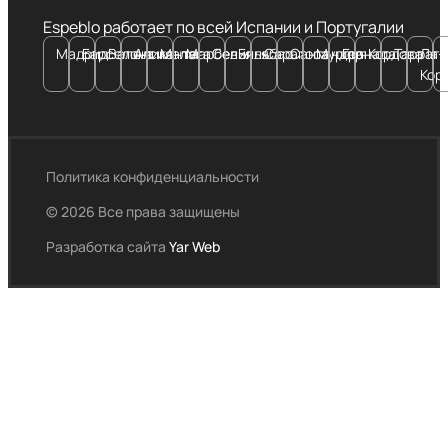
Espeblo работает по всей Испании и Португалии
Мадрид
Барселона
Валенсия
Аликанте
Малага
Марбелья
Севилья
Бильбао
Сарагоса
Сантандер
Мурсия
Гранада
Кордова
Тарраго
Ла-
Кор
Политика конфиденциальности
© 2026 Все права защищены
Разработка сайта
Yar Web